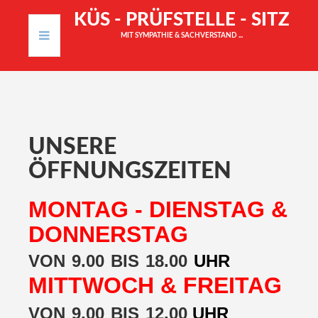
K
Ü
S
-
P
R
Ü
F
S
T
E
L
L
E
-
S
I
T
Z
MIT SYMPATHIE & SACHVERSTAND ...
START
LEISTUNGEN
UNSERE
KONTAKT
ÖFFNUNGSZEITEN
IMPRESSUM
MONTAG - DIENSTAG &
DONNERSTAG
VON
9.00
BIS
18.00
UHR
MITTWOCH & FREITAG
VON
9.00
BIS
12.00
UHR